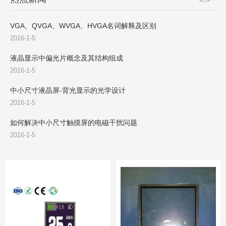
VGA、QVGA、WVGA、HVGA名词解释及区别
2016-1-5
液晶显示中偏光片概念及其结构组成
2016-1-5
中小尺寸液晶屏-背光显示的光学设计
2016-1-5
如何解决中小尺寸触摸屏的电磁干扰问题
2016-1-5