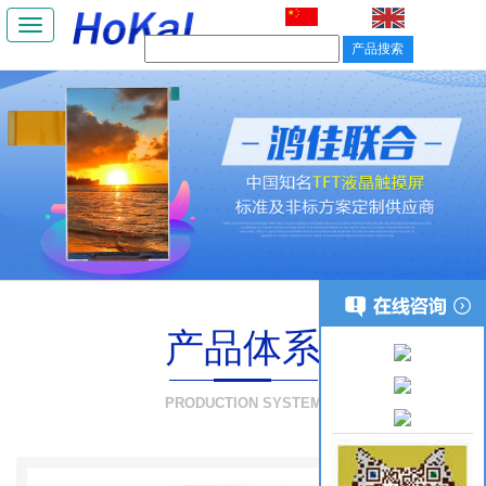
Toggle
navigation
产品体系
PRODUCTION SYSTEM