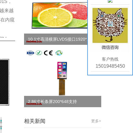
01S
，
越来越
用在内窥
10.1寸高清横屏LVDS接口1920*1080
分辨率
客户热线
15019485450
2.86寸长条屏200*648支持
SPI/MCU/QSPI接口
相关新闻
更多+