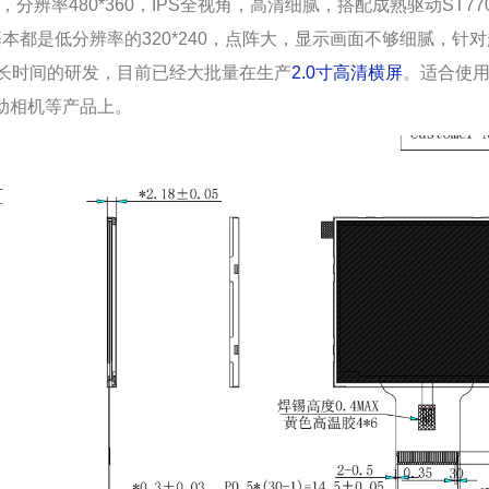
，分辨率
480*360
，
IPS
全视角，高清细腻，搭配成熟驱动
ST77
基本都是低分辨率的
320*240
，点阵大，显示画面不够细腻，针对
长时间的研发，目前已经大批量在生产
2.0
寸高清横屏
。适合使
动相机等产品上。