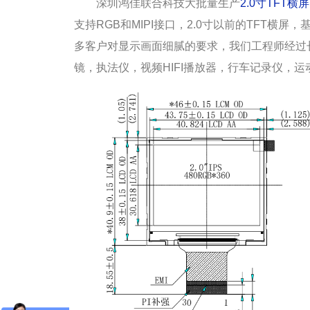
深圳鸿佳联合科技大批量生产
2.0
寸
TFT
横屏
支持
RGB
和
MIPI
接口，
2.0
寸以前的
TFT
横屏，
多客户对显示画面细腻的要求，我们工程师经过
镜，执法仪，视频
HIFI
播放器，行车记录仪，运