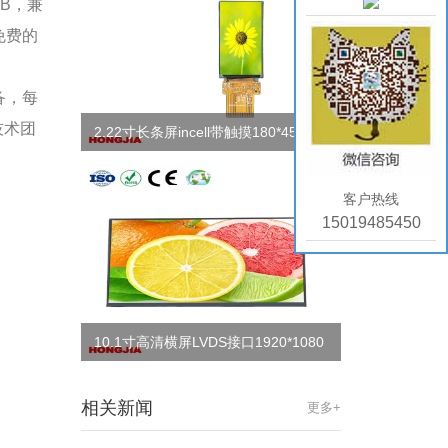
GB，兼
免费的
备，每
技术团
2.22寸长条屏incell带触摸180*454支
持SPI/QSPI接..
客户热线
15019485450
10.1寸高清横屏LVDS接口1920*1080
分辨率
相关新闻
更多+